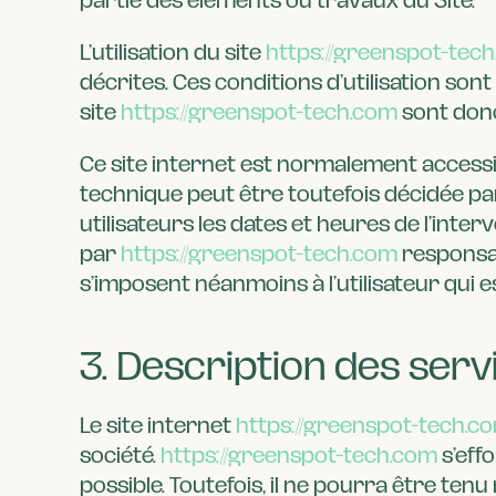
L’utilisation du site
https://greenspot-tec
décrites. Ces conditions d’utilisation son
site
https://greenspot-tech.com
sont donc
Ce site internet est normalement accessi
technique peut être toutefois décidée pa
utilisateurs les dates et heures de l’inter
par
https://greenspot-tech.com
responsab
s’imposent néanmoins à l’utilisateur qui e
3. Description des serv
Le site internet
https://greenspot-tech.c
société.
https://greenspot-tech.com
s’eff
possible. Toutefois, il ne pourra être ten