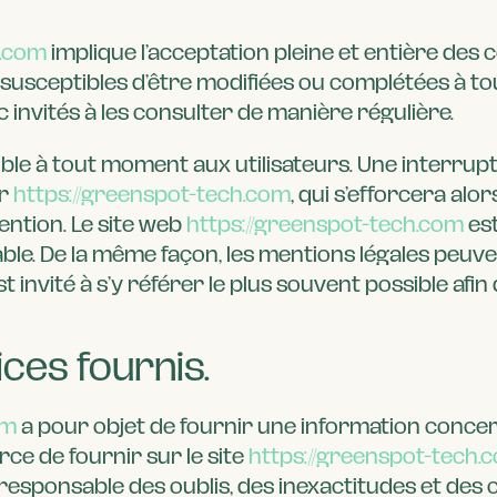
h.com
implique l’acceptation pleine et entière des 
t susceptibles d’être modifiées ou complétées à to
 invités à les consulter de manière régulière.
ble à tout moment aux utilisateurs. Une interru
r
https://greenspot-tech.com
, qui s’efforcera a
vention. Le site web
https://greenspot-tech.com
es
le. De la même façon, les mentions légales peuven
st invité à s’y référer le plus souvent possible af
ices fournis.
om
a pour objet de fournir une information concern
orce de fournir sur le site
https://greenspot-tech.
u responsable des oublis, des inexactitudes et des c