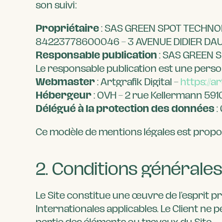
son suivi:
Propriétaire
: SAS GREEN SPOT TECHNOL
84223778600046 – 3 AVENUE DIDIER DA
Responsable publication
: SAS GREEN 
Le responsable publication est une pers
Webmaster
: Artgrafik Digital –
https://ar
Hébergeur
: OVH – 2 rue Kellermann 59
Délégué à la protection des données
:
Ce modèle de mentions légales est propo
2. Conditions générales 
Le Site constitue une œuvre de l’esprit p
Internationales applicables. Le Client ne
partie des éléments ou travaux du Site.