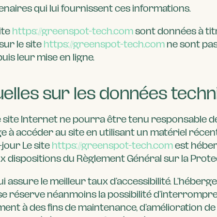
tenaires qui lui fournissent ces informations.
ite
https://greenspot-tech.com
sont données à titr
ur le site
https://greenspot-tech.com
ne sont pas
is leur mise en ligne.
uelles sur les données techn
 Le site Internet ne pourra être tenu responsable d
ngage à accéder au site en utilisant un matériel réc
jour Le site
https://greenspot-tech.com
est héber
dispositions du Règlement Général sur la Protec
ui assure le meilleur taux d’accessibilité. L’héber
Il se réserve néanmoins la possibilité d’interromp
nt à des fins de maintenance, d’amélioration de s