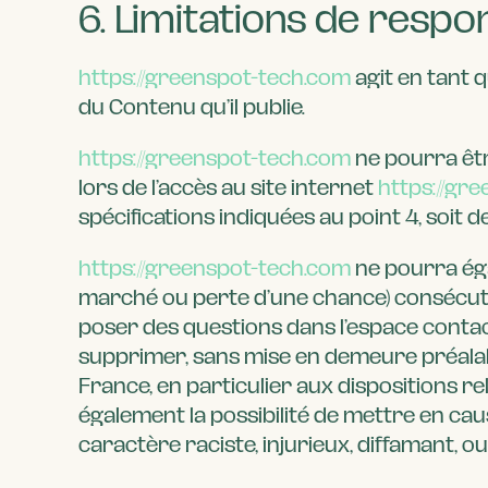
6. Limitations de respon
https://greenspot-tech.com
agit en tant q
du Contenu qu’il publie.
https://greenspot-tech.com
ne pourra êtr
lors de l’accès au site internet
https://gr
spécifications indiquées au point 4, soit d
https://greenspot-tech.com
ne pourra ég
marché ou perte d’une chance) consécutifs 
poser des questions dans l’espace contact)
supprimer, sans mise en demeure préalabl
France, en particulier aux dispositions re
également la possibilité de mettre en caus
caractère raciste, injurieux, diffamant, ou